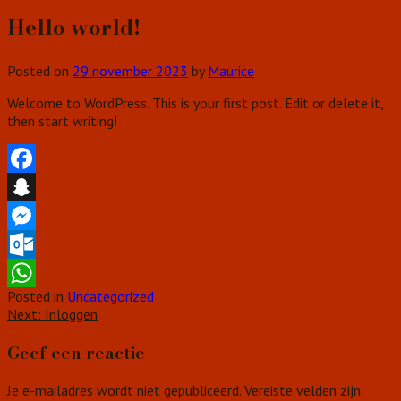
Hello world!
Posted on
29 november 2023
by
Maurice
Welcome to WordPress. This is your first post. Edit or delete it,
then start writing!
Facebook
Snapchat
Messenger
Outlook.com
Posted in
Uncategorized
WhatsApp
Bericht
Next:
Inloggen
navigatie
Geef een reactie
Je e-mailadres wordt niet gepubliceerd.
Vereiste velden zijn