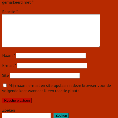
gemarkeerd met
*
Reactie
*
Naam
*
E-mail
*
Site
Mijn naam, e-mail en site opslaan in deze browser voor de
volgende keer wanneer ik een reactie plaats.
Zoeken
Zoeken