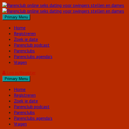
Skip
to
content
Primary Menu
Home
Registreren
Zoek je date
Parenclub podcast
Parenclubs
Parenclubs agenda’s
Vragen
Log in/Register
Primary Menu
Home
Registreren
Zoek je date
Parenclub podcast
Parenclubs
Parenclubs agenda’s
Vragen